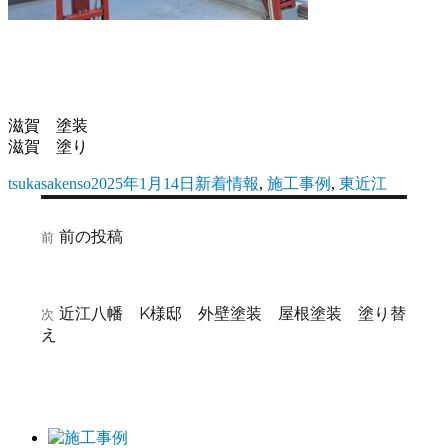
滋賀 塗装
滋賀 塗り
投
投
カ
tsukasakenso
2025年1月14日
新着情報
,
施工事例
,
東近江
稿
稿
テ
投
者
日:
ゴ
前
前の投稿
前
稿
リ
の
ー
ナ
投
稿:
ビ
次
近江八幡 K様邸 外壁塗装 屋根塗装 塗り替
次
の
え
ゲ
投
ー
稿:
シ
ョ